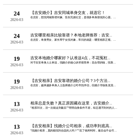
24
【吉安婚介】吉安同城单身交友，就选它！
在吉安，想找同城靠谱对象、告别无效社交，是很多单身朋友的心愿。线上交友怕虚假、圈......
2026-03
24
吉安哪里相亲比较靠谱？本地老牌推荐：吉安...
在吉安，单身男女、家长帮子女找对象，常问的就是：哪里相亲正规、真实、不套路、成功......
2026-03
19
吉安本地婚介哪家好？认准这4点，不花冤枉...
对于吉安单身人士来说，找婚介的核心诉求很简单：花合理的钱，找靠谱的人，高效脱单不......
2026-03
19
【吉安相亲】吉安靠谱的婚介公司？3个方法...
在吉安，越来越多单身人士选择婚介公司寻找伴侣，但婚介市场鱼龙混杂，虚假宣传、婚托......
2026-03
13
相亲总是失败？真正原因藏在这里，吉安婚介...
“相亲30次，没一次能走到最后”“明明自身条件不差，却总遇不到对的人”“每次聊两......
2026-03
13
【吉安相亲】找婚介公司相亲，成功率到底高...
“找婚介相亲，真的能找到合适的人吗？”“花了钱和时间，最后会不会竹篮打水一场空？......
2026-03