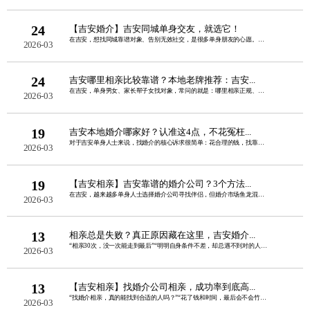
24
【吉安婚介】吉安同城单身交友，就选它！
在吉安，想找同城靠谱对象、告别无效社交，是很多单身朋友的心愿。线上交友怕虚假、圈......
2026-03
24
吉安哪里相亲比较靠谱？本地老牌推荐：吉安...
在吉安，单身男女、家长帮子女找对象，常问的就是：哪里相亲正规、真实、不套路、成功......
2026-03
19
吉安本地婚介哪家好？认准这4点，不花冤枉...
对于吉安单身人士来说，找婚介的核心诉求很简单：花合理的钱，找靠谱的人，高效脱单不......
2026-03
19
【吉安相亲】吉安靠谱的婚介公司？3个方法...
在吉安，越来越多单身人士选择婚介公司寻找伴侣，但婚介市场鱼龙混杂，虚假宣传、婚托......
2026-03
13
相亲总是失败？真正原因藏在这里，吉安婚介...
“相亲30次，没一次能走到最后”“明明自身条件不差，却总遇不到对的人”“每次聊两......
2026-03
13
【吉安相亲】找婚介公司相亲，成功率到底高...
“找婚介相亲，真的能找到合适的人吗？”“花了钱和时间，最后会不会竹篮打水一场空？......
2026-03