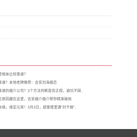
里相亲比较靠谱？
靠谱？本地老牌推荐：吉安刘海婚恋
谱的婚介公司？3个方法判断是否正规，避坑不踩..
正原因藏在这里，吉安婚介婚介帮你精准破局
缘，缘定元宵！3月3日，甜爱楼里遇“刘干娘”..