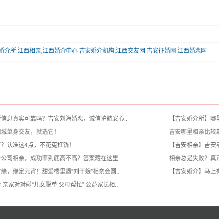
婚介所 江西相亲,江西婚介中心 吉安婚介机构,江西交友网 吉安征婚网 江西婚恋网
信息真实可靠吗？吉安刘海婚恋，诚信护航安心..
【吉安婚介所】哪
同城单身交友，就选它！
吉安哪里相亲比较
？认准这4点，不花冤枉钱！
【吉安相亲】吉安靠
介公司相亲，成功率到底高不高？答案藏在这里
相亲总是失败？真
缘，缘定元宵！甜爱楼里遇“刘干娘”相亲会圆..
【吉安婚介】马上有
亲家对对碰“儿女脱单 父母帮忙” 公益家长相..