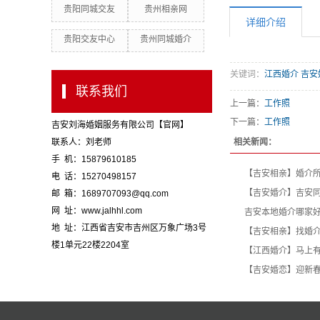
贵阳同城交友
贵州相亲网
详细介绍
贵阳交友中心
贵州同城婚介
关键词：
江西婚介 吉安
联系我们
上一篇：
工作照
下一篇：
工作照
吉安刘海婚姻服务有限公司【官网】
相关新闻：
联系人：刘老师
手 机：15879610185
【吉安相亲】婚介所
电 话：15270498157
【吉安婚介】吉安
邮 箱：1689707093@qq.com
网 址：www.jalhhl.com
吉安本地婚介哪家好
地 址：江西省吉安市吉州区万象广场3号
【吉安相亲】找婚
楼1单元22楼2204室
【江西婚介】马上有
【吉安婚恋】迎新春 